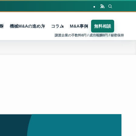
断
機械M&Aの進め方
コラム
M&A事例
無料相談