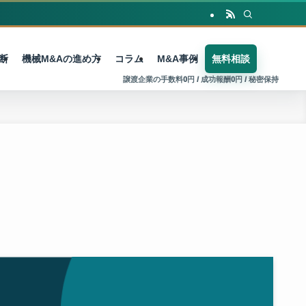
断
機械M&Aの進め方
コラム
M&A事例
無料相談