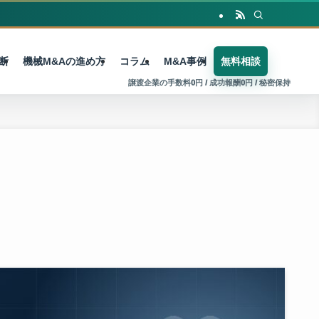
断
機械M&Aの進め方
コラム
M&A事例
無料相談