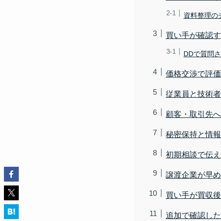
資料整理の
買い手が確認す
DDで質問
価格交渉で評価
従業員と技術者
顧客・取引先へ
秘密保持と情報
初期相談で伝え
譲渡企業が早め
買い手が買収後
追加で確認した