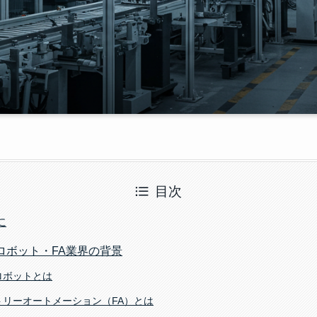
目次
に
ロボット・FA業界の背景
用ロボットとは
クトリーオートメーション（FA）とは