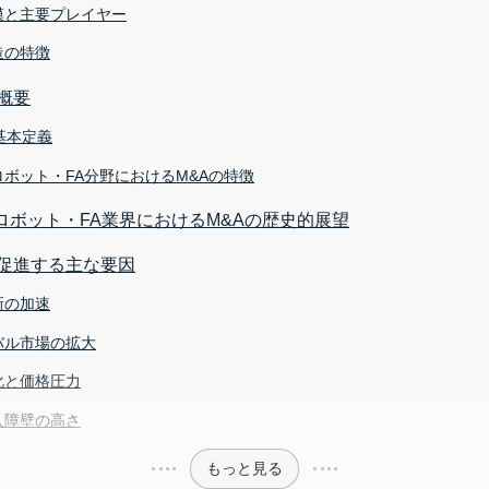
規模と主要プレイヤー
構造の特徴
概要
の基本定義
用ロボット・FA分野におけるM&Aの特徴
ロボット・FA業界におけるM&Aの歴史的展望
を促進する主な要因
革新の加速
ーバル市場の拡大
激化と価格圧力
参入障壁の高さ
もっと見る