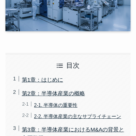
目次
第1章：はじめに
第2章：半導体産業の概略
2-1. 半導体の重要性
2-2. 半導体産業の主なサプライチェーン
第3章：半導体産業におけるM&Aの背景と