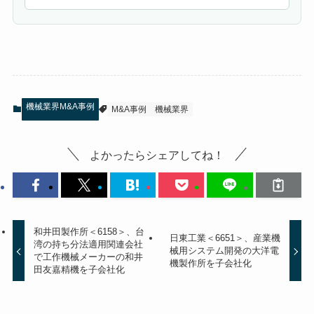
機械業界M&A事例
M&A事例
機械業界
よかったらシェアしてね！
和井田製作所＜6158＞、台
日東工業＜6651＞、産業機
湾の持ち分法適用関連会社
械用システム開発の大洋電
で工作機械メーカーの和井
機製作所を子会社化
田友嘉精機を子会社化