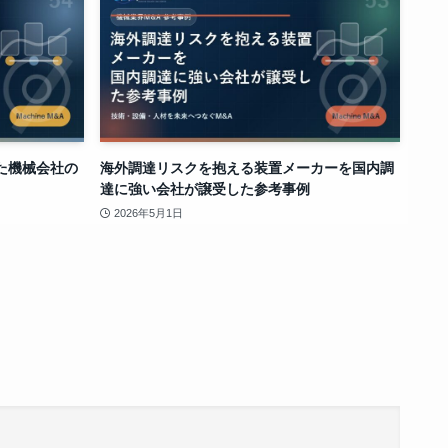
た機械会社の
海外調達リスクを抱える装置メーカーを国内調
達に強い会社が譲受した参考事例
2026年5月1日