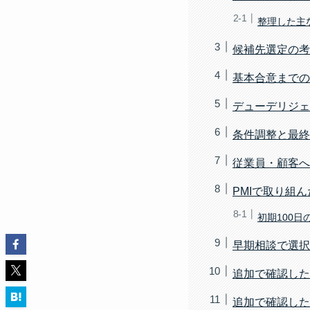
整理した主
候補先選定の考
基本合意までの
デューデリジェ
条件調整と最終
従業員・顧客へ
PMIで取り組
初期100日
早期相談で選択
追加で確認した
追加で確認した