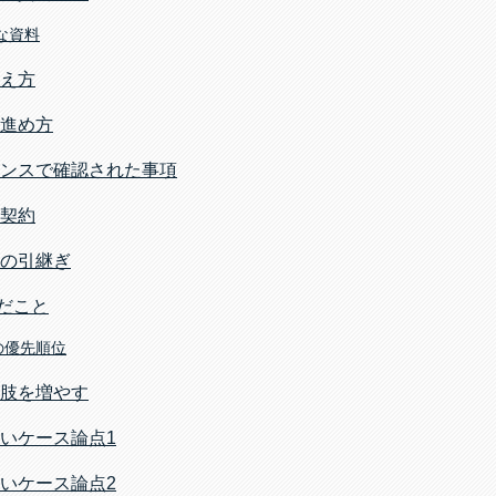
な資料
え方
進め方
ンスで確認された事項
契約
の引継ぎ
んだこと
の優先順位
肢を増やす
いケース論点1
いケース論点2