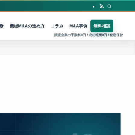
断
機械M&Aの進め方
コラム
M&A事例
無料相談