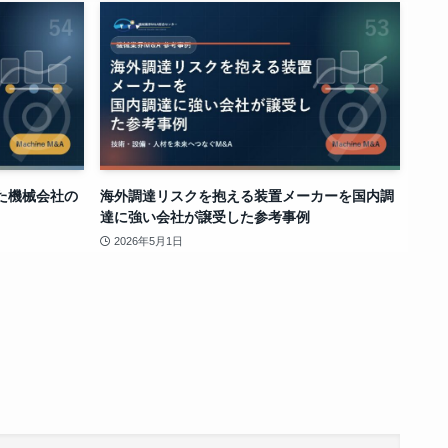
た機械会社の
海外調達リスクを抱える装置メーカーを国内調
達に強い会社が譲受した参考事例
2026年5月1日