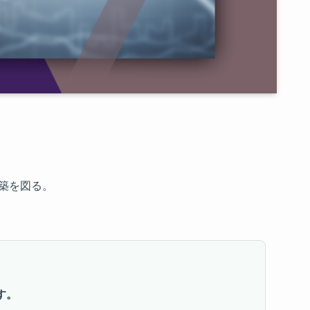
築を図る。
す。