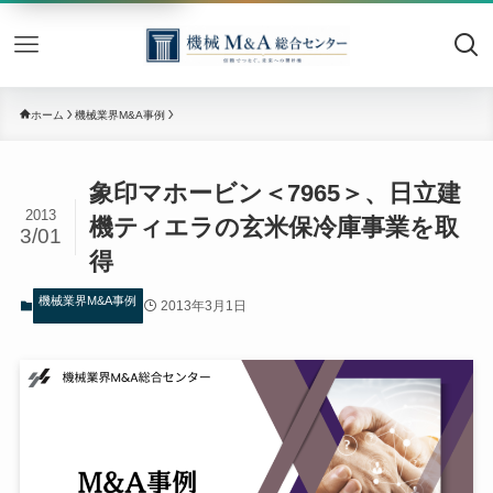
機械M&
ホーム
機械業界M&A事例
象印マホービン＜7965＞、日立建
2013
機ティエラの玄米保冷庫事業を取
3/01
得
機械業界M&A事例
2013年3月1日