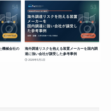
た機械会社の
海外調達リスクを抱える装置メーカーを国内調
達に強い会社が譲受した参考事例
2026年5月1日