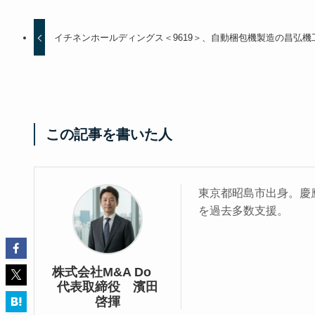
イチネンホールディングス＜9619＞、自動梱包機製造の昌弘機
この記事を書いた人
東京都昭島市出身。慶應
を過去多数支援。
株式会社M&A Do
代表取締役 濱田
啓揮