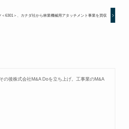
ツ＜6301＞、カナダ社から林業機械用アタッチメント事業を買収
の後株式会社M&A Doを立ち上げ。工事業のM&A