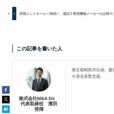
西尾レントオール＜9699＞、建設工事用機械メーカーの山崎
この記事を書いた人
東京都昭島市出身。慶應
を過去多数支援。
株式会社M&A Do
代表取締役 濱田
啓揮