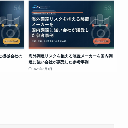
た機械会社の
海外調達リスクを抱える装置メーカーを国内調
達に強い会社が譲受した参考事例
2026年5月1日