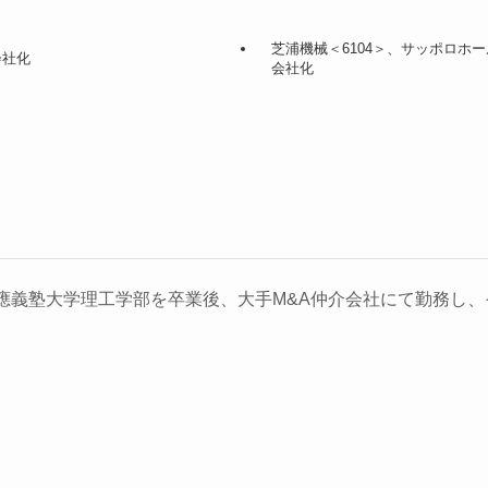
芝浦機械＜6104＞、サッポロホ
会社化
会社化
義塾大学理工学部を卒業後、大手M&A仲介会社にて勤務し、そ