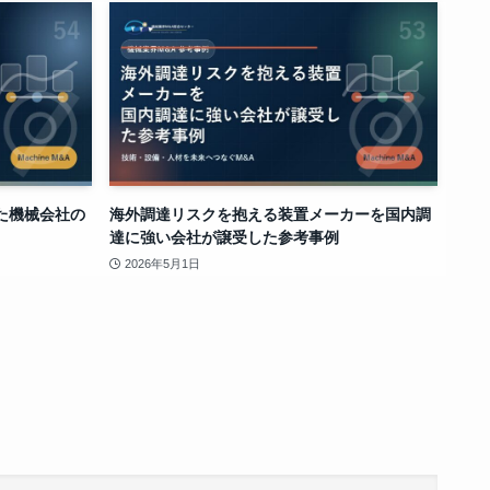
た機械会社の
海外調達リスクを抱える装置メーカーを国内調
達に強い会社が譲受した参考事例
2026年5月1日