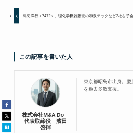
鳥羽洋行＜7472＞、理化学機器販売の和泉テックなど2社を子
この記事を書いた人
東京都昭島市出身。慶應
を過去多数支援。
株式会社M&A Do
代表取締役 濱田
啓揮