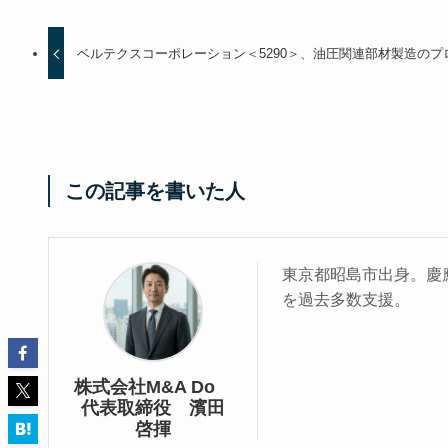
ベルテクスコーポレーション＜5290＞、油圧関連部材製造の
この記事を書いた人
東京都昭島市出身。慶應
を過去多数支援。
株式会社M&A Do
代表取締役 濱田
啓揮