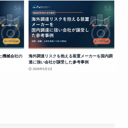
た機械会社の
海外調達リスクを抱える装置メーカーを国内調
達に強い会社が譲受した参考事例
2026年5月1日