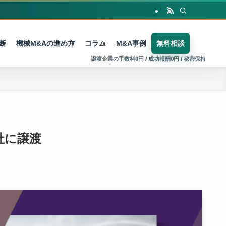
断
機械M&Aの進め方
コラム
M&A事例
無料相談
社に譲渡