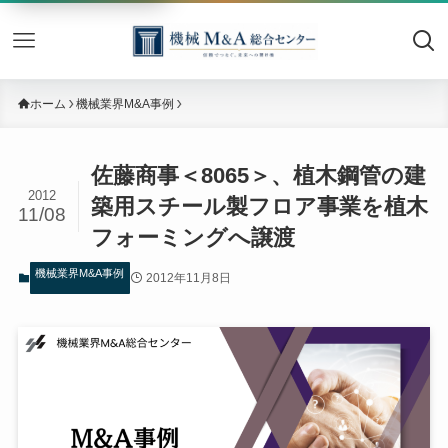
機械M&
ホーム
機械業界M&A事例
佐藤商事＜8065＞、植木鋼管の建
2012
築用スチール製フロア事業を植木
11/08
フォーミングへ譲渡
機械業界M&A事例
2012年11月8日