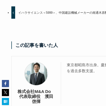
イハラサイエンス＜5999＞、中国建設機械メーカーの南通木
この記事を書いた人
東京都昭島市出身。慶應
を過去多数支援。
株式会社M&A Do
代表取締役 濱田
啓揮