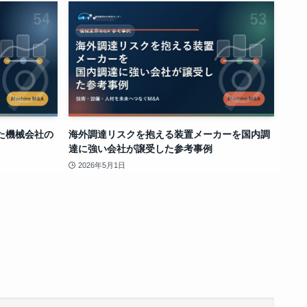
た機械会社の
海外調達リスクを抱える装置メーカーを国内調
達に強い会社が譲受した参考事例
2026年5月1日