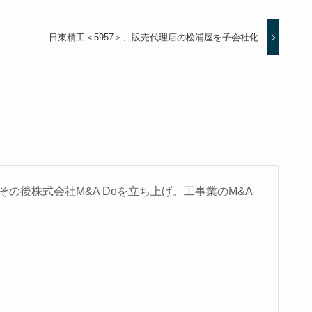
日東精工＜5957＞、販売代理店の松浦屋を子会社化
の後株式会社M&A Doを立ち上げ。工事業のM&A