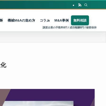
断
機械M&Aの進め方
コラム
M&A事例
無料相談
社化