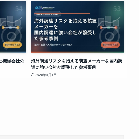
た機械会社の
海外調達リスクを抱える装置メーカーを国内調
達に強い会社が譲受した参考事例
2026年5月1日