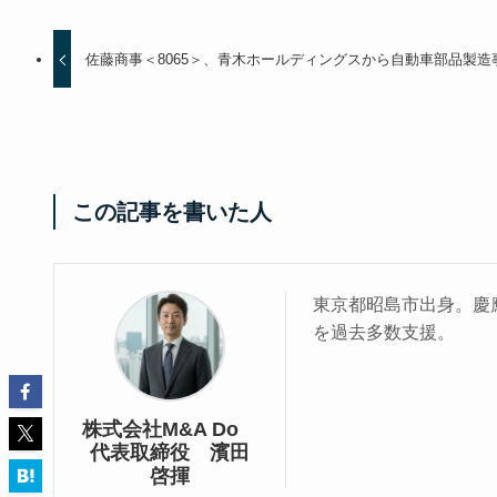
佐藤商事＜8065＞、青木ホールディングスから自動車部品製造
この記事を書いた人
東京都昭島市出身。慶應
を過去多数支援。
株式会社M&A Do
代表取締役 濱田
啓揮