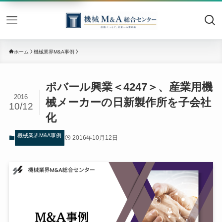
機械M&
ホーム
機械業界M&A事例
ポバール興業＜4247＞、産業用機
2016
械メーカーの日新製作所を子会社
10/12
化
機械業界M&A事例
2016年10月12日