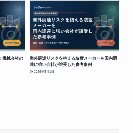
た機械会社の
海外調達リスクを抱える装置メーカーを国内調
達に強い会社が譲受した参考事例
2026年5月1日