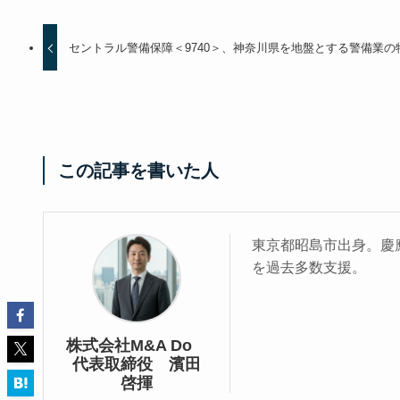
セントラル警備保障＜9740＞、神奈川県を地盤とする警備業
この記事を書いた人
東京都昭島市出身。慶應
を過去多数支援。
株式会社M&A Do
代表取締役 濱田
啓揮