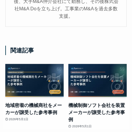
後、大手M&A仲介会社にて勤務し、その後株式会
社M&A Doを立ち上げ。工事業のM&Aを過去多数
支援。
関連記事
地域密着の機械商社をメー
機械制御ソフト会社を装置
カーが譲受した参考事例
メーカーが譲受した参考事
例
2026年5月1日
2026年5月1日