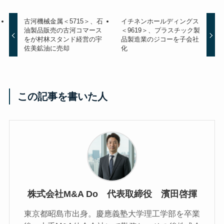
古河機械金属＜5715＞、石
イチネンホールディングス
油製品販売の古河コマース
＜9619＞、プラスチック製
をが村林スタンド経営の宇
品製造業のジコーを子会社
佐美鉱油に売却
化
この記事を書いた人
株式会社M&A Do 代表取締役 濱田啓揮
東京都昭島市出身。慶應義塾大学理工学部を卒業