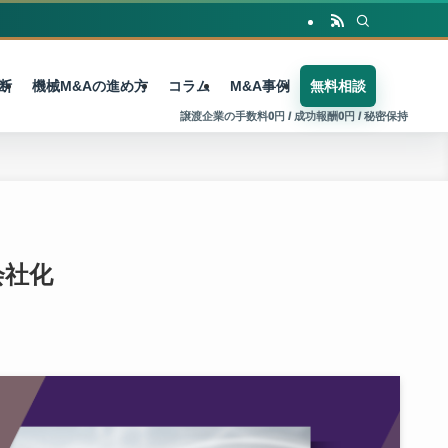
断
機械M&Aの進め方
コラム
M&A事例
無料相談
会社化