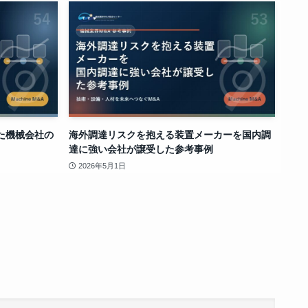
た機械会社の
海外調達リスクを抱える装置メーカーを国内調
達に強い会社が譲受した参考事例
2026年5月1日