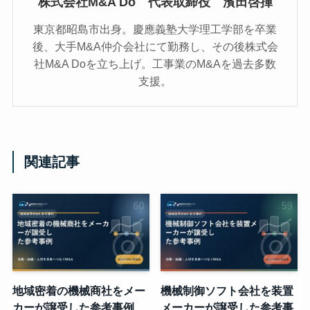
株式会社M&A Do 代表取締役 濱田啓揮
東京都昭島市出身。慶應義塾大学理工学部を卒業
後、大手M&A仲介会社にて勤務し、その後株式会
社M&A Doを立ち上げ。工事業のM&Aを過去多数
支援。
関連記事
地域密着の機械商社をメー
機械制御ソフト会社を装置
カーが譲受した参考事例
メーカーが譲受した参考事