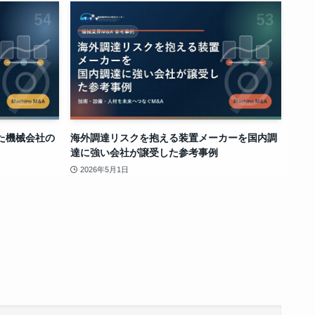
た機械会社の
海外調達リスクを抱える装置メーカーを国内調
達に強い会社が譲受した参考事例
2026年5月1日