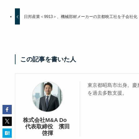
日邦産業＜9913＞、機械部材メーカーの京都映工社を子会社化
この記事を書いた人
東京都昭島市出身。慶應
を過去多数支援。
株式会社M&A Do
代表取締役 濱田
啓揮