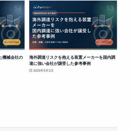
た機械会社の
海外調達リスクを抱える装置メーカーを国内調
達に強い会社が譲受した参考事例
2026年5月1日