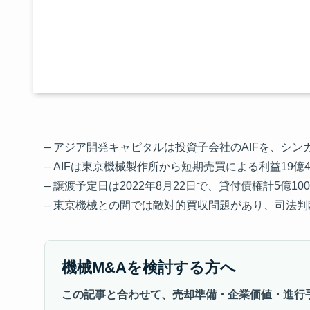
– アジア開発キャピタルは投資子会社のAIFを、シンガポー
– AIFは東京機械製作所から短期売買による利益19
– 譲渡予定日は2022年8月22日で、貸付債権計5億1
– 東京機械との間では敵対的買収問題があり、司法判
機械M&Aを検討する方へ
この記事と合わせて、売却準備・企業価値・進行