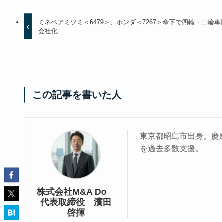
ミネベアミツミ＜6479＞、ホンダ＜7267＞傘下で四輪・二
会社化
この記事を書いた人
東京都昭島市出身。慶應
を過去多数支援。
株式会社M&A Do
代表取締役 濱田
啓揮