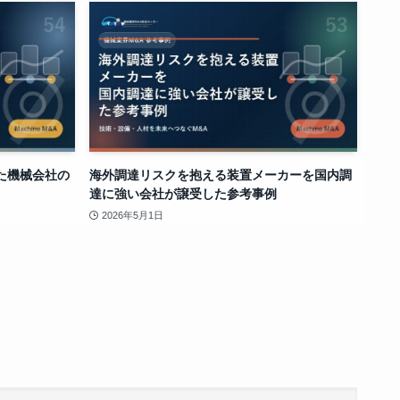
た機械会社の
海外調達リスクを抱える装置メーカーを国内調
達に強い会社が譲受した参考事例
2026年5月1日