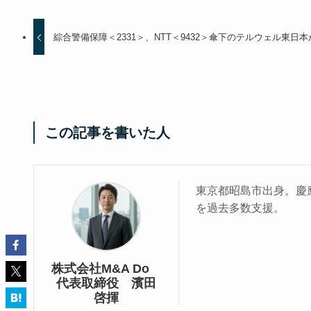
綜合警備保障＜2331＞、NTT＜9432＞傘下のテルウェル東
この記事を書いた人
東京都昭島市出身。慶應
を過去多数支援。
株式会社M&A Do
代表取締役 濱田
啓揮