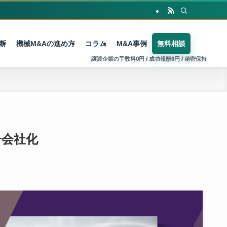
断
機械M&Aの進め方
コラム
M&A事例
無料相談
子会社化