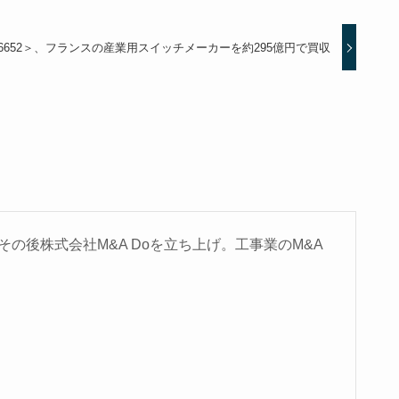
＜6652＞、フランスの産業用スイッチメーカーを約295億円で買収
の後株式会社M&A Doを立ち上げ。工事業のM&A