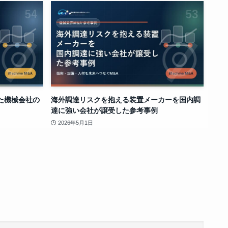
た機械会社の
海外調達リスクを抱える装置メーカーを国内調
達に強い会社が譲受した参考事例
2026年5月1日