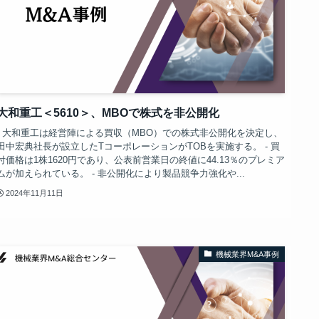
大和重工＜5610＞、MBOで株式を非公開化
- 大和重工は経営陣による買収（MBO）での株式非公開化を決定し、
田中宏典社長が設立したTコーポレーションがTOBを実施する。 - 買
付価格は1株1620円であり、公表前営業日の終値に44.13％のプレミア
ムが加えられている。 - 非公開化により製品競争力強化や...
2024年11月11日
機械業界M&A事例