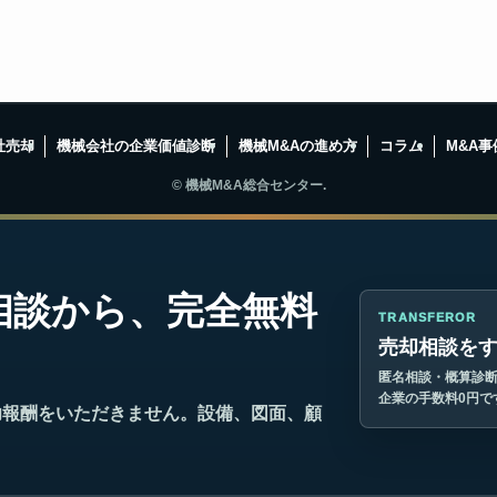
社売却
機械会社の企業価値診断
機械M&Aの進め方
コラム
M&A事
©
機械M&A総合センター.
相談から、完全無料
TRANSFEROR
売却相談を
匿名相談・概算診
企業の手数料0円で
功報酬をいただきません。設備、図面、顧