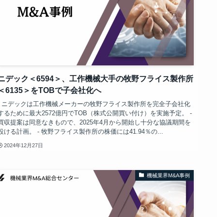
ニデック＜6594＞、工作機械大手の牧野フライス製作所
＜6135＞をTOBで子会社化へ
- ニデックは工作機械メーカーの牧野フライス製作所を完全子会社化
するために最大2572億円でTOB（株式公開買い付け）を実施予定。 -
買収提案は同意なきもので、2025年4月から開始し十分な協議期間を
設ける計画。 - 牧野フライス製作所の株価には41.94％の...
2024年12月27日
機械業界M&A事例