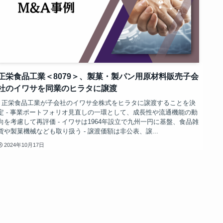
正栄食品工業＜8079＞、製菓・製パン用原材料販売子会
社のイワサを同業のヒラタに譲渡
- 正栄食品工業が子会社のイワサ全株式をヒラタに譲渡することを決
定 - 事業ポートフォリオ見直しの一環として、成長性や流通機能の動
向を考慮して再評価 - イワサは1964年設立で九州一円に基盤、食品雑
貨や製菓機械なども取り扱う - 譲渡価額は非公表、譲...
2024年10月17日