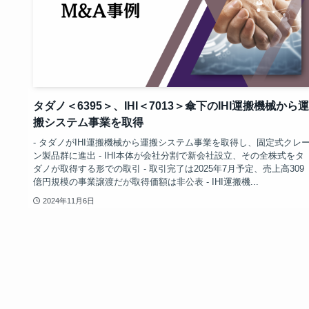
タダノ＜6395＞、IHI＜7013＞傘下のIHI運搬機械から運
搬システム事業を取得
- タダノがIHI運搬機械から運搬システム事業を取得し、固定式クレ
ン製品群に進出 - IHI本体が会社分割で新会社設立、その全株式をタ
ダノが取得する形での取引 - 取引完了は2025年7月予定、売上高309
億円規模の事業譲渡だが取得価額は非公表 - IHI運搬機...
2024年11月6日