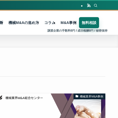
断
機械M&Aの進め方
コラム
M&A事例
無料相談
機械業界M&A事例