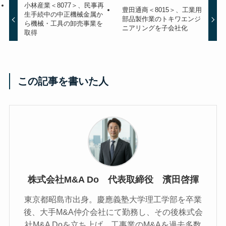
小林産業＜8077＞、民事再
豊田通商＜8015＞、工業用
生手続中の中正機械金属か
部品製作業のトキワエンジ
ら機械・工具の卸売事業を
ニアリングを子会社化
取得
この記事を書いた人
株式会社M&A Do 代表取締役 濱田啓揮
東京都昭島市出身。慶應義塾大学理工学部を卒業
後、大手M&A仲介会社にて勤務し、その後株式会
社M&A Doを立ち上げ。工事業のM&Aを過去多数