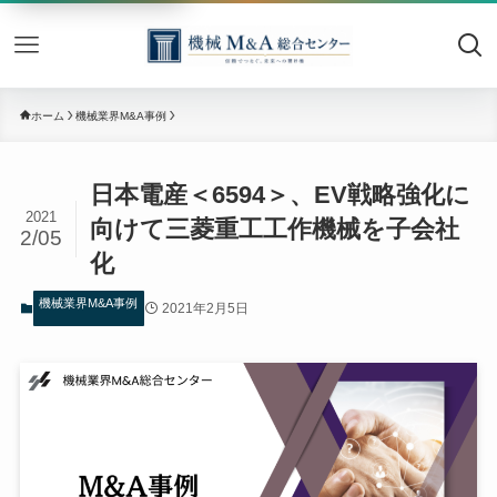
機械M&
ホーム
機械業界M&A事例
日本電産＜6594＞、EV戦略強化に
2021
向けて三菱重工工作機械を子会社
2/05
化
機械業界M&A事例
2021年2月5日