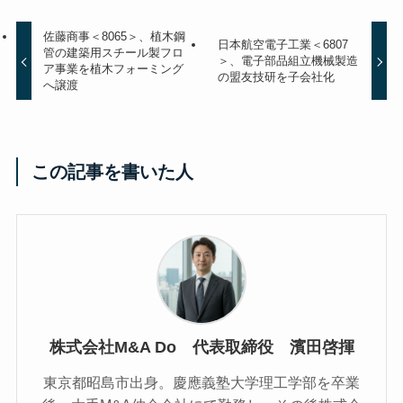
佐藤商事＜8065＞、植木鋼
日本航空電子工業＜6807
管の建築用スチール製フロ
＞、電子部品組立機械製造
ア事業を植木フォーミング
の盟友技研を子会社化
へ譲渡
この記事を書いた人
株式会社M&A Do 代表取締役 濱田啓揮
東京都昭島市出身。慶應義塾大学理工学部を卒業